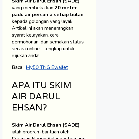
Skim Air Darul Ehsan (SADE)
yang membekalkan
20 meter
padu air percuma setiap bulan
kepada golongan yang layak.
Artikel ini akan menerangkan
syarat kelayakan, cara
permohonan, dan semakan status
secara online – lengkap untuk
rujukan anda!
Baca :
My50 TNG Ewallet
APA ITU SKIM
AIR DARUL
EHSAN?
Skim Air Darul Ehsan (SADE)
ialah program bantuan oleh
Kerajaan Negeri Selangor bersama