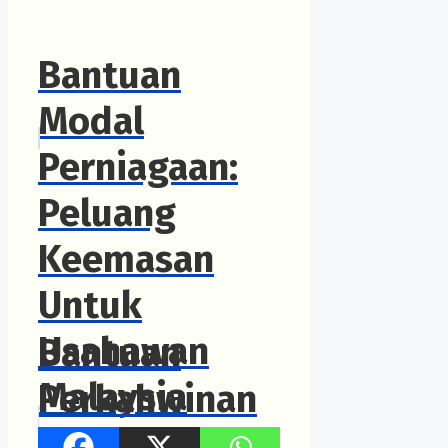
Bantuan
Modal
Perniagaan:
Peluang
Keemasan
Untuk
Usahawan
Bantuan
Malaysia
Perkahwinan
Kelantan