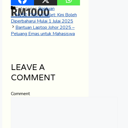
Categories
Bantuan
RM1000
My50 TNG eWallet: Kini Boleh
Diperbaharui Mulai 1 Julai 2025
Bantuan Laptop Johor 2025 –
Peluang Emas untuk Mahasiswa
LEAVE A
COMMENT
Comment