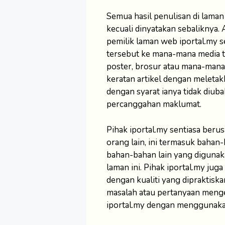
Semua hasil penulisan di laman 
kecuali dinyatakan sebaliknya.
pemilik laman web iportal.my s
tersebut ke mana-mana media t
poster, brosur atau mana-mana 
keratan artikel dengan meletak
dengan syarat ianya tidak diu
percanggahan maklumat.
Pihak iportal.my sentiasa beru
orang lain, ini termasuk bahan-
bahan-bahan lain yang digunaka
laman ini. Pihak iportal.my j
dengan kualiti yang dipraktisk
masalah atau pertanyaan menge
iportal.my dengan menggunakan