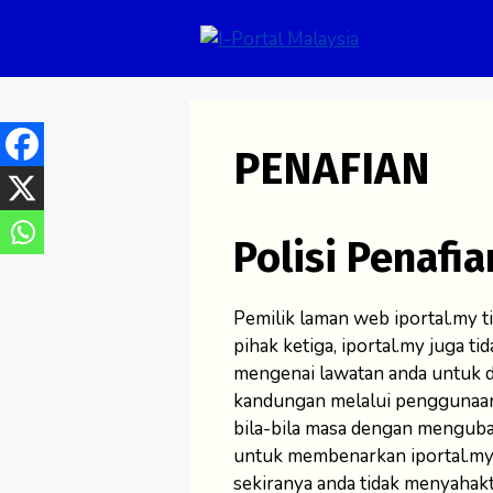
Skip
to
content
PENAFIAN
Polisi Penafi
Pemilik laman web iportal.my 
pihak ketiga, iportal.my juga
mengenai lawatan anda untuk d
kandungan melalui penggunaan
bila-bila masa dengan mengubah
untuk membenarkan iportal.my
sekiranya anda tidak menyahakti