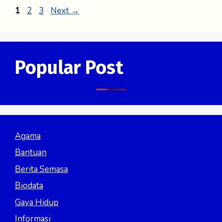
Page
Page
Page
1
2
3
Next
→
Popular Post
Agama
Bantuan
Berita Semasa
Biodata
Gaya Hidup
Informasi