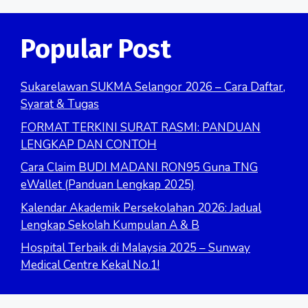
Popular Post
Sukarelawan SUKMA Selangor 2026 – Cara Daftar,
Syarat & Tugas
FORMAT TERKINI SURAT RASMI: PANDUAN
LENGKAP DAN CONTOH
Cara Claim BUDI MADANI RON95 Guna TNG
eWallet (Panduan Lengkap 2025)
Kalendar Akademik Persekolahan 2026: Jadual
Lengkap Sekolah Kumpulan A & B
Hospital Terbaik di Malaysia 2025 – Sunway
Medical Centre Kekal No.1!