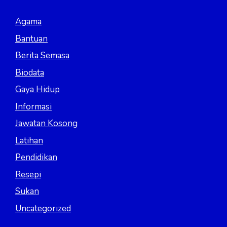
Agama
Bantuan
Berita Semasa
Biodata
Gaya Hidup
Informasi
Jawatan Kosong
Latihan
Pendidikan
Resepi
Sukan
Uncategorized