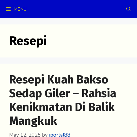
Skip
MENU
to
content
Resepi
Resepi Kuah Bakso
Sedap Giler – Rahsia
Kenikmatan Di Balik
Mangkuk
May 12, 2025
by
iportal88