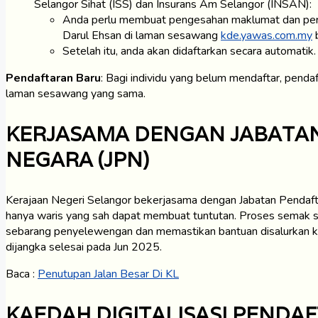
Selangor Sihat (ISS) dan Insurans Am Selangor (INSAN):
Anda perlu membuat pengesahan maklumat dan perse
Darul Ehsan di laman sesawang
kde.yawas.com.my
b
Setelah itu, anda akan didaftarkan secara automatik.
Pendaftaran Baru
: Bagi individu yang belum mendaftar, pendaf
laman sesawang yang sama.
KERJASAMA DENGAN JABATA
NEGARA (JPN)
Kerajaan Negeri Selangor bekerjasama dengan Jabatan Pendaf
hanya waris yang sah dapat membuat tuntutan. Proses semak si
sebarang penyelewengan dan memastikan bantuan disalurkan ke
dijangka selesai pada Jun 2025.
Baca :
Penutupan Jalan Besar Di KL
KAEDAH DIGITALISASI PENDA