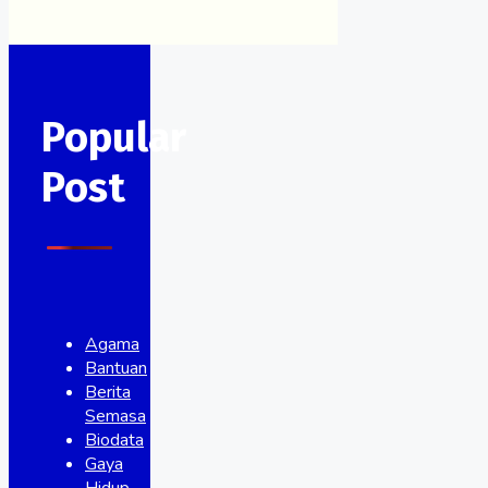
Popular
Post
Agama
Bantuan
Berita
Semasa
Biodata
Gaya