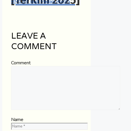
[Terkini 2025]
RM1.99: Budi Madani Ron95
LEAVE A
COMMENT
Comment
Name