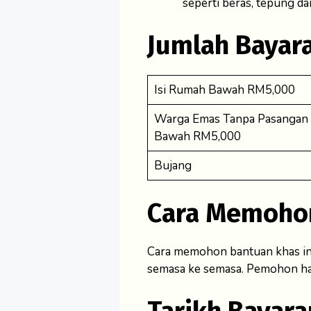
seperti beras, tepung d
Jumlah Bayar
Isi Rumah Bawah RM5,000
Warga Emas Tanpa Pasangan
Bawah RM5,000
Bujang
Cara Memoho
Cara memohon bantuan khas ini 
semasa ke semasa. Pemohon haru
Tarikh Bayar