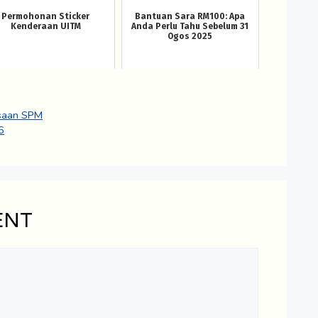
Permohonan Sticker
Bantuan Sara RM100: Apa
Kenderaan UITM
Anda Perlu Tahu Sebelum 31
Ogos 2025
saan SPM
6
ENT