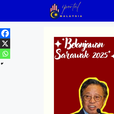
Skip
to
content