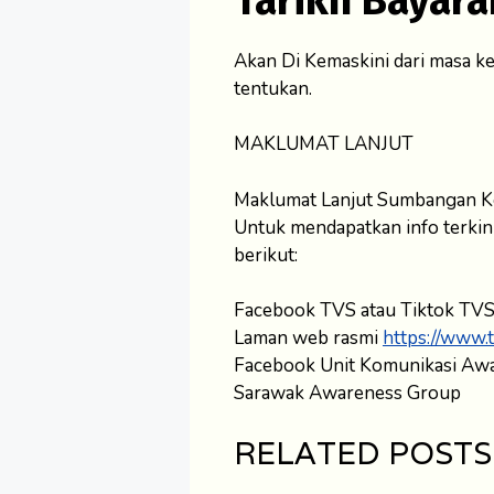
Akan Di Kemaskini dari masa k
tentukan.
MAKLUMAT LANJUT
Maklumat Lanjut Sumbangan K
Untuk mendapatkan info terkini
berikut:
Facebook TVS atau Tiktok TV
Laman web rasmi
https://www.
Facebook Unit Komunikasi Aw
Sarawak Awareness Group
RELATED POSTS