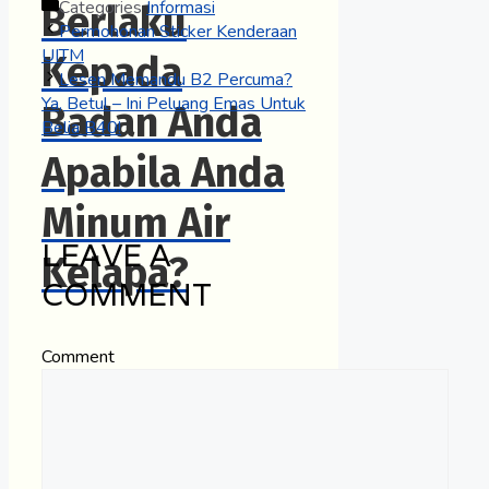
Categories
Informasi
Berlaku
Permohonan Sticker Kenderaan
UITM
Kepada
Lesen Memandu B2 Percuma?
Ya, Betul – Ini Peluang Emas Untuk
Badan Anda
Belia B40!
Apabila Anda
Minum Air
LEAVE A
Kelapa?
COMMENT
Comment