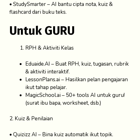
• StudySmarter – AI bantu cipta nota, kuiz &
flashcard dari buku teks.
Untuk GURU
RPH & Aktiviti Kelas
Eduaide.AI – Buat RPH, kuiz, tugasan, rubrik
& aktiviti interaktif.
LessonPlans.ai – Hasilkan pelan pengajaran
ikut tahap pelajar.
MagicSchool.ai – 50+ tools AI untuk guru!
(surat ibu bapa, worksheet, dsb.)
2. Kuiz & Penilaian
• Quizizz AI – Bina kuiz automatik ikut topik.