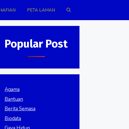
NAFIAN
PETA LAMAN
Popular Post
Agama
Bantuan
Berita Semasa
Biodata
Gaya Hidup