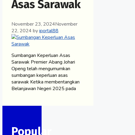
Asas Sarawak
November 23, 2024
November
22, 2024
by
iportal88
Sumbangan Keperluan Asas
Sarawak Premier Abang Johari
Openg telah mengumumkan
sumbangan keperluan asas
sarawak Ketika membentangkan
Belanjawan Negeri 2025 pada
Popular