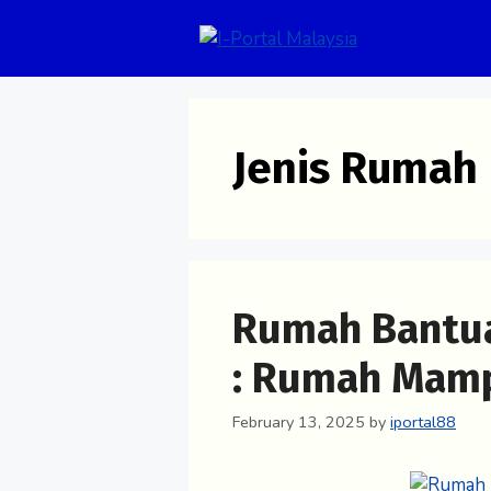
Skip
to
content
Jenis Rumah
Rumah Bantua
: Rumah Mamp
February 13, 2025
by
iportal88