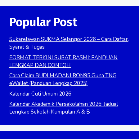
Popular Post
Sukarelawan SUKMA Selangor 2026 – Cara Daftar,
Syarat & Tugas
FORMAT TERKINI SURAT RASMI: PANDUAN
LENGKAP DAN CONTOH
Cara Claim BUDI MADANI RON95 Guna TNG
eWallet (Panduan Lengkap 2025)
Kalendar Cuti Umum 2026
Kalendar Akademik Persekolahan 2026: Jadual
Lengkap Sekolah Kumpulan A & B