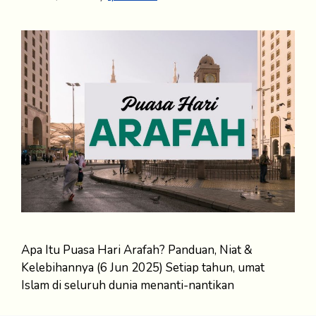
Apa Itu Puasa Hari Arafah? Panduan, Niat &
Kelebihannya (6 Jun 2025) Setiap tahun, umat
Islam di seluruh dunia menanti-nantikan