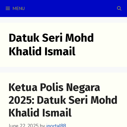
Skip
MENU
to
content
Datuk Seri Mohd
Khalid Ismail
Ketua Polis Negara
2025: Datuk Seri Mohd
Khalid Ismail
June 22, 2025
by
iportal88