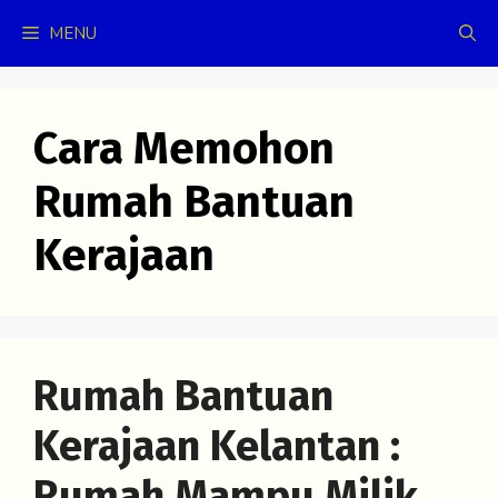
Skip
MENU
to
content
Cara Memohon
Rumah Bantuan
Kerajaan
Rumah Bantuan
Kerajaan Kelantan :
Rumah Mampu Milik