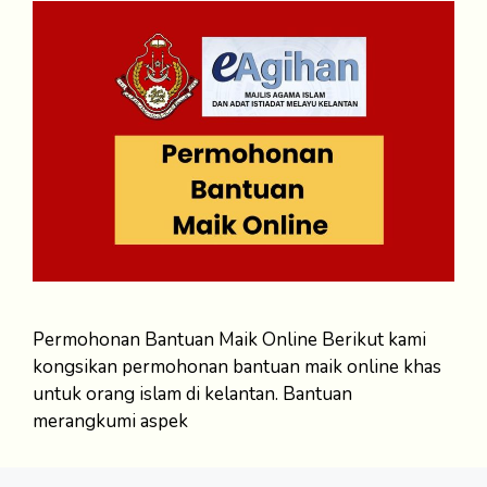
Permohonan Bantuan Maik Online Berikut kami
kongsikan permohonan bantuan maik online khas
untuk orang islam di kelantan. Bantuan
merangkumi aspek