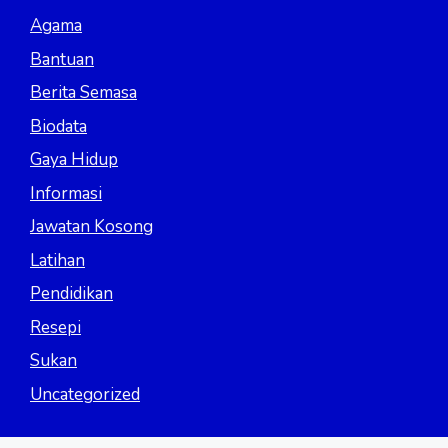
Agama
Bantuan
Berita Semasa
Biodata
Gaya Hidup
Informasi
Jawatan Kosong
Latihan
Pendidikan
Resepi
Sukan
Uncategorized