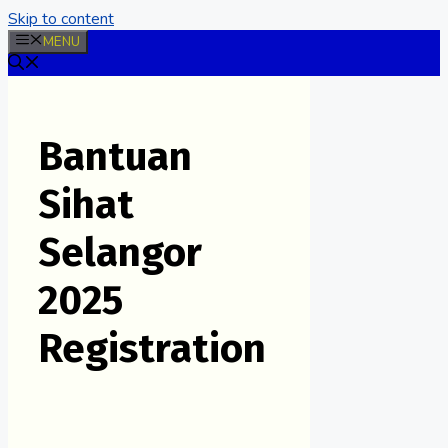
Skip to content
MENU
Bantuan
Sihat
Selangor
2025
Registration