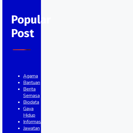
Popular
Post
Agama
Bantuan
Berita
Semasa
Biodata
Gaya
Hidup
Informasi
Jawatan