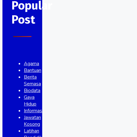
Popular
Post
Agama
Bantuan
Berita
Semasa
Biodata
Gaya
Hidup
Informasi
Jawatan
Kosong
Latihan