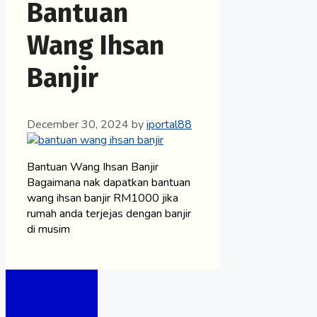
Bantuan
Wang Ihsan
Banjir
December 30, 2024
by
iportal88
Bantuan Wang Ihsan Banjir
Bagaimana nak dapatkan bantuan
wang ihsan banjir RM1000 jika
rumah anda terjejas dengan banjir
di musim