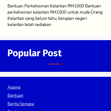
Bantuan Perkahwinan Kelantan RM1000 Bantuan
perkahwinan kelantan RM1000 untuk muda Orang
Kelantan yang belum tahu, kerajaan negeri
kelantan telah sediakan
Popular Post
Agama
Bantuan
Berita Semasa