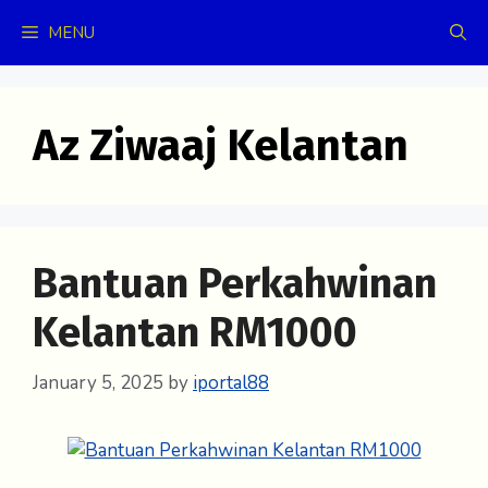
Skip
MENU
to
content
Az Ziwaaj Kelantan
Bantuan Perkahwinan
Kelantan RM1000
January 5, 2025
by
iportal88