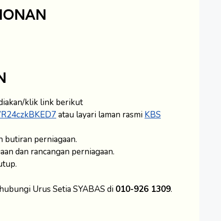
HONAN
N
iakan/klik link berikut
64VR24czkBKED7
atau layari laman rasmi
KBS
n butiran perniagaan.
aan dan rancangan perniagaan.
utup.
 hubungi Urus Setia SYABAS di
010-926 1309
.