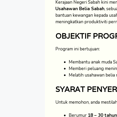
Kerajaan Negeri Sabah kini m
Usahawan Belia Sabah
, seb
bantuan kewangan kepada usah
meningkatkan produktiviti pern
OBJEKTIF PRO
Program ini bertujuan:
Membantu anak muda Sa
Memberi peluang meningk
Melatih usahawan belia m
SYARAT PENYE
Untuk memohon, anda mestilah
Berumur
18 – 30 tahun