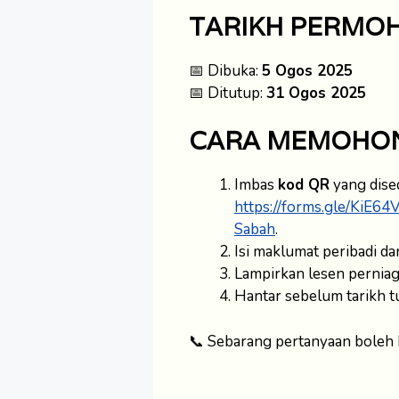
TARIKH PERMO
📅 Dibuka:
5 Ogos 2025
📅 Ditutup:
31 Ogos 2025
CARA MEMOHO
Imbas
kod QR
yang dised
https://forms.gle/KiE
Sabah
.
Isi maklumat peribadi da
Lampirkan lesen perniag
Hantar sebelum tarikh t
📞 Sebarang pertanyaan boleh