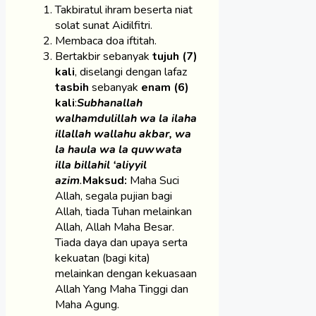
Takbiratul ihram beserta niat
solat sunat Aidilfitri.
Membaca doa iftitah.
Bertakbir sebanyak
tujuh (7)
kali
, diselangi dengan lafaz
tasbih
sebanyak
enam (6)
kali
:
Subhanallah
walhamdulillah wa la ilaha
illallah wallahu akbar, wa
la haula wa la quwwata
illa billahil ‘aliyyil
azim
.
Maksud:
Maha Suci
Allah, segala pujian bagi
Allah, tiada Tuhan melainkan
Allah, Allah Maha Besar.
Tiada daya dan upaya serta
kekuatan (bagi kita)
melainkan dengan kekuasaan
Allah Yang Maha Tinggi dan
Maha Agung.