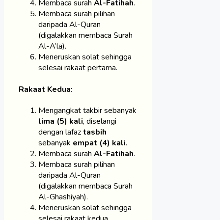
Membaca surah
Al-Fatihah
.
Membaca surah pilihan
daripada Al-Quran
(digalakkan membaca Surah
Al-A’la).
Meneruskan solat sehingga
selesai rakaat pertama.
Rakaat Kedua:
Mengangkat takbir sebanyak
lima (5) kali
, diselangi
dengan lafaz
tasbih
sebanyak
empat (4) kali
.
Membaca surah
Al-Fatihah
.
Membaca surah pilihan
daripada Al-Quran
(digalakkan membaca Surah
Al-Ghashiyah).
Meneruskan solat sehingga
selesai rakaat kedua.