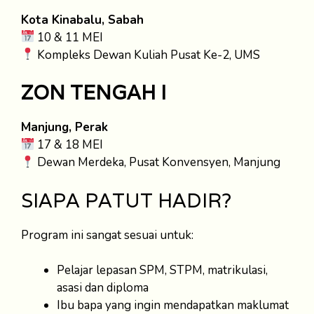
Kota Kinabalu, Sabah
10 & 11 MEI
Kompleks Dewan Kuliah Pusat Ke-2, UMS
ZON TENGAH I
Manjung, Perak
17 & 18 MEI
Dewan Merdeka, Pusat Konvensyen, Manjung
SIAPA PATUT HADIR?
Program ini sangat sesuai untuk:
Pelajar lepasan SPM, STPM, matrikulasi,
asasi dan diploma
Ibu bapa yang ingin mendapatkan maklumat