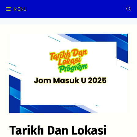
Skip
MENU
to
content
Tarikh Dan Lokasi