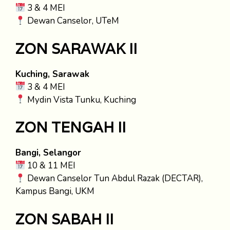
3 & 4 MEI
Dewan Canselor, UTeM
ZON SARAWAK II
Kuching, Sarawak
3 & 4 MEI
Mydin Vista Tunku, Kuching
ZON TENGAH II
Bangi, Selangor
10 & 11 MEI
Dewan Canselor Tun Abdul Razak (DECTAR),
Kampus Bangi, UKM
ZON SABAH II