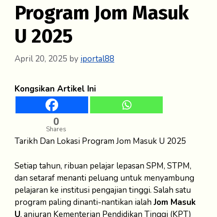
Program Jom Masuk
U 2025
April 20, 2025
by
iportal88
Kongsikan Artikel Ini
0
Shares
Tarikh Dan Lokasi Program Jom Masuk U 2025
Setiap tahun, ribuan pelajar lepasan SPM, STPM,
dan setaraf menanti peluang untuk menyambung
pelajaran ke institusi pengajian tinggi. Salah satu
program paling dinanti-nantikan ialah
Jom Masuk
U
, anjuran Kementerian Pendidikan Tinggi (KPT)