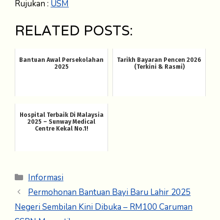
Rujukan :
USM
RELATED POSTS:
Bantuan Awal Persekolahan
Tarikh Bayaran Pencen 2026
2025
(Terkini & Rasmi)
Hospital Terbaik Di Malaysia
2025 – Sunway Medical
Centre Kekal No.1!
Categories
Informasi
Permohonan Bantuan Bayi Baru Lahir 2025
Negeri Sembilan Kini Dibuka – RM100 Caruman