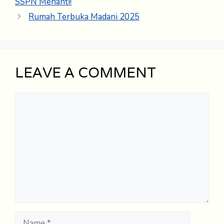
SSPN Menanti!
Rumah Terbuka Madani 2025
LEAVE A COMMENT
Comment
Name