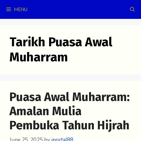
Skip
MENU
to
content
Tarikh Puasa Awal
Muharram
Puasa Awal Muharram:
Amalan Mulia
Pembuka Tahun Hijrah
June 25, 2025
by
iportal88