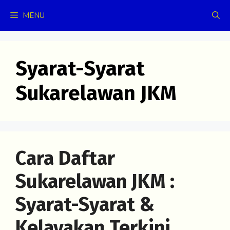
Skip
MENU
to
content
Syarat-Syarat
Sukarelawan JKM
Cara Daftar
Sukarelawan JKM :
Syarat-Syarat &
Kelayakan Terkini