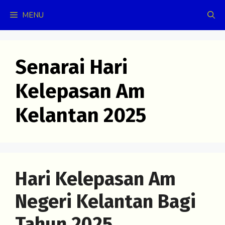
Skip
MENU
to
content
Senarai Hari
Kelepasan Am
Kelantan 2025
Hari Kelepasan Am
Negeri Kelantan Bagi
Tahun 2025