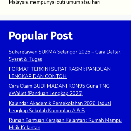
Malaysia, mempunyai cuti umum atau hari
Popular Post
Sukarelawan SUKMA Selangor 2026 – Cara Daftar,
Syarat & Tugas
FORMAT TERKINI SURAT RASMI: PANDUAN
LENGKAP DAN CONTOH
Cara Claim BUDI MADANI RON95 Guna TNG
eWallet (Panduan Lengkap 2025)
Kalendar Akademik Persekolahan 2026: Jadual
Lengkap Sekolah Kumpulan A & B
Rumah Bantuan Kerajaan Kelantan : Rumah Mampu
Milik Kelantan