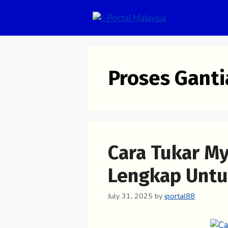
Skip
to
content
Proses Gant
Cara Tukar M
Lengkap Unt
July 31, 2025
by
iportal88