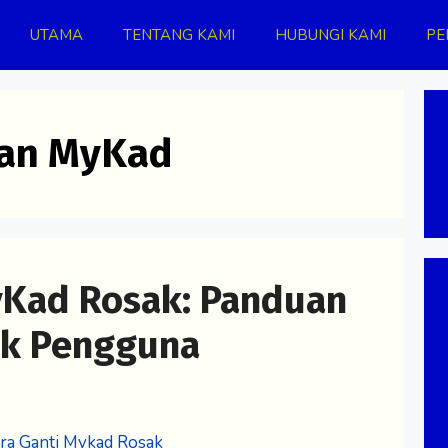
UTAMA
TENTANG KAMI
HUBUNGI KAMI
PE
ian MyKad
yKad Rosak: Panduan
uk Pengguna