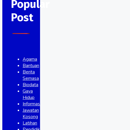
Popular
Post
Agama
Bantuan
Berita
Semasa
Biodata
Gaya
Hidup
Informasi
Jawatan
Kosong
Latihan
Pendidikan