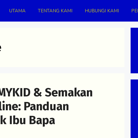
UTAMA
TENTANG KAMI
HUBUNGI KAMI
PE
e
MYKID & Semakan
line: Panduan
k Ibu Bapa