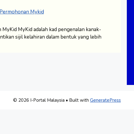
MyKid MyKid adalah kad pengenalan kanak-
tikan sijil kelahiran dalam bentuk yang lebih
© 2026 I-Portal Malaysia
• Built with
GeneratePress