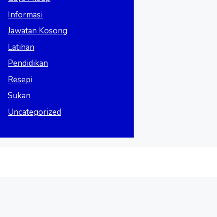
Informasi
Jawatan Kosong
Latihan
Pendidikan
Resepi
Sukan
Uncategorized