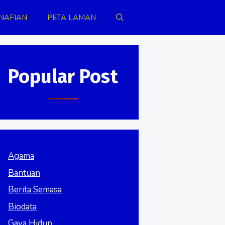
NAFIAN
PETA LAMAN
Popular Post
Agama
Bantuan
Berita Semasa
Biodata
Gaya Hidup