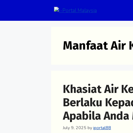
Skip
to
content
Manfaat Air 
Khasiat Air K
Berlaku Kepa
Apabila Anda
July 9, 2025
by
iportal88