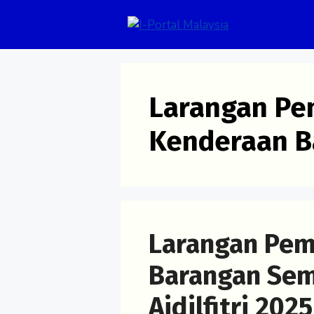
Skip
to
content
Larangan P
Kenderaan B
Larangan Pe
Barangan Sem
Aidilfitri 2025