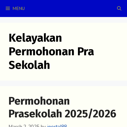
Skip
MENU
to
content
Kelayakan
Permohonan Pra
Sekolah
Permohonan
Prasekolah 2025/2026
March 2, 2025
by
iportal88