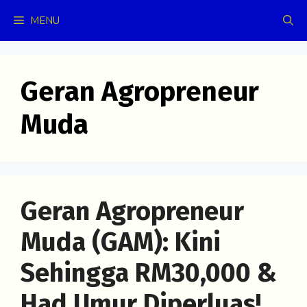
Skip
MENU
to
content
Geran Agropreneur
Muda
Geran Agropreneur
Muda (GAM): Kini
Sehingga RM30,000 &
Had Umur Diperluas!