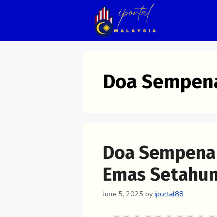
Skip
to
content
Doa Sempena
Doa Sempena 
Emas Setahun
June 5, 2025
by
iportal88