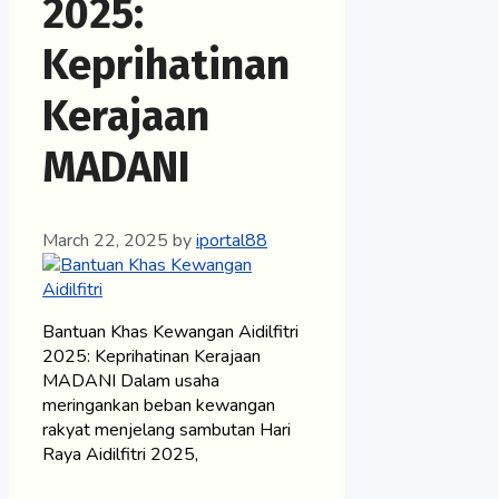
2025:
Keprihatinan
Kerajaan
MADANI
March 22, 2025
by
iportal88
Bantuan Khas Kewangan Aidilfitri
2025: Keprihatinan Kerajaan
MADANI Dalam usaha
meringankan beban kewangan
rakyat menjelang sambutan Hari
Raya Aidilfitri 2025,