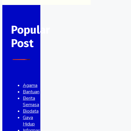
Popular
Post
Agama
Bantuan
Berita
Semasa
Biodata
Gaya
Hidup
Informasi