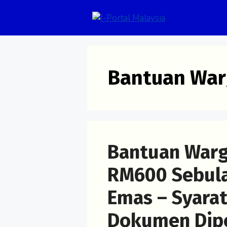
Skip
to
content
Bantuan War
Bantuan Warg
RM600 Sebula
Emas – Syara
Dokumen Dip