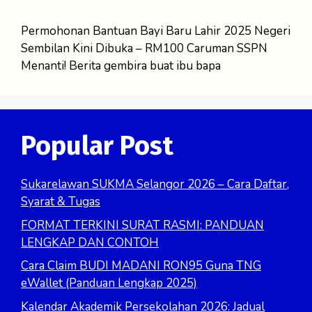
Permohonan Bantuan Bayi Baru Lahir 2025 Negeri
Sembilan Kini Dibuka – RM100 Caruman SSPN
Menanti! Berita gembira buat ibu bapa
Popular Post
Sukarelawan SUKMA Selangor 2026 – Cara Daftar,
Syarat & Tugas
FORMAT TERKINI SURAT RASMI: PANDUAN
LENGKAP DAN CONTOH
Cara Claim BUDI MADANI RON95 Guna TNG
eWallet (Panduan Lengkap 2025)
Kalendar Akademik Persekolahan 2026: Jadual